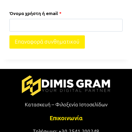
Α
Όνομα χρήστη ή email
*
π
α
Επαναφορά συνθηματικού
ι
τ
ε
ί
τ
α
Κατασκευή – Φιλοξενία Ιστοσελίδων
ι
Επικοινωνία
Τηλέφωνο: +30 2541 200248