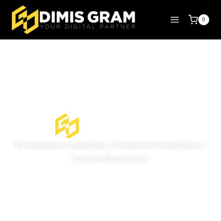
0
Κατασκευή Ιστοσελίδων | Φιλοξενία Ιστοσελίδων |
Custom Εφαρμογών